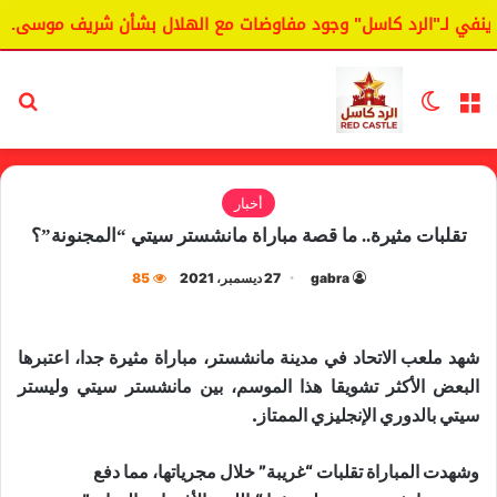
في لـ"الرد كاسل" وجود مفاوضات مع الهلال بشأن شريف موسى.
القائمة
الوضع المظلم
بح
أخبار
تقلبات مثيرة.. ما قصة مباراة مانشستر سيتي “المجنونة”؟
gabra
27 ديسمبر، 2021
85
شهد ملعب الاتحاد في مدينة مانشستر، مباراة مثيرة جدا، اعتبرها
البعض الأكثر تشويقا هذا الموسم، بين مانشستر سيتي وليستر
سيتي بالدوري الإنجليزي الممتاز.
وشهدت المباراة تقلبات “غريبة” خلال مجرياتها، مما دفع