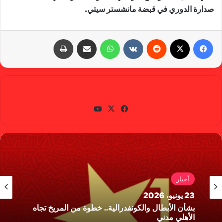
صدارة الدوري في قبضة مانشستر سيتي.
فيسبوك
X
‏Reddit
‏VKontakte
واتساب
مشاركة عبر البريد
طباعة
gabra
في
X
يوتي
سب
وب
وك
أخبار
23 يونيو، 2026
بشأن الأبطال والكونفدرالية.. خطوة من المريخ تجاه
الأهلي مدني