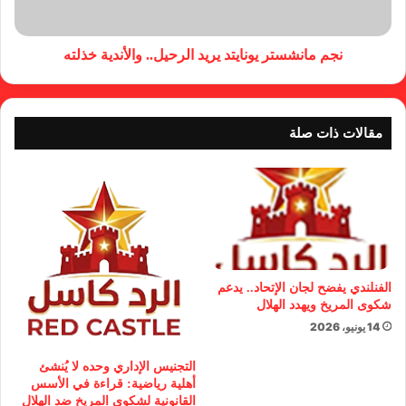
نجم مانشستر يونايتد يريد الرحيل.. والأندية خذلته
مقالات ذات صلة
الفنلندي يفضح لجان الإتحاد.. يدعم
شكوى المريخ ويهدد الهلال
14 يونيو، 2026
التجنيس الإداري وحده لا يُنشئ
أهلية رياضية: قراءة في الأسس
القانونية لشكوى المريخ ضد الهلال