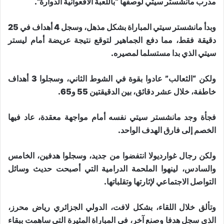
مدرب مانشستر سيتي لوصفها “باللعبة الأفعوانية الدوارة”.
وبدأ مانشستر سيتي المباراة بشكل مذهل، وسجل 4 أهداف في 25
دقيقة فقط، مما دفع الجماهير لتوقع نتيجة عريضة أمام ليستر
سيتي الذي بدا مستسلما لمصيره.
ولكن “الثعالب” عادوا بقوة في الشوط الثاني، وسجلوا 3 أهداف
خاطفة، خلال عشر دقائق، بين الدقيقتين 55 و65.
فجأة وجد مانشستر سيتي نفسه أمام مواجهة معقدة، عاد فيها
الخصم إلى فارق الهدف الواحد.
ولكن رجال غوارديولا انتفضوا من جديد، وسجلوا هدفين، الخامس
والسادس، لينهوا الملحمة الدرامية التي أصبحت حديث وسائل
التواصل الاجتماعي لإثارتها وتقلباتها.
وتألق خلال اللقاء، بشكل لافت، الدولي الجزائري رياض محرز،
الذي سجل هدفا وصنع آخر، في المباراة المثيرة التي ساهمت ببقاء