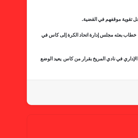
لجنة المسابقات تفاجئ الإتحاد بشأن
الهبوط والصعود
جل تقوية موقفهم في القضية.
خطاب بعثه مجلس إدارة اتحاد الكرة إلى كاس في
خطوة مريخية جديدة بشأن الشكوى
ضد الهلال
الإداري في نادي المريخ بقرار من كاس يعيد الوضع
كاميرا خفية.. الهلال يخدع أنصاره
بمذكرة تفاهم
شكوى الهلال.. خطوة مريخية وغضب
على الأمين العام والمسابقات