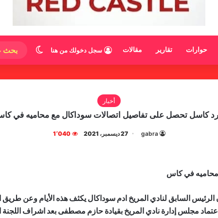
الوضع المظ
حوارات
تقارير
مقالات
سجل دخولك من هنا
أخبار
رد كاسل تحصل على تفاصيل اتصالات سوداكال مع محاميه في كا
gabra
27 ديسمبر، 2021
1٬040
 محاميه في كاس
رئيس السابق لنادي المريخ ادم سوداكال يكثف هذه الأيام وعن طريق اح
عتماد مجلس إدارة نادي المريخ بقيادة حازم مصطفى بعد اشراف اللجنة الث