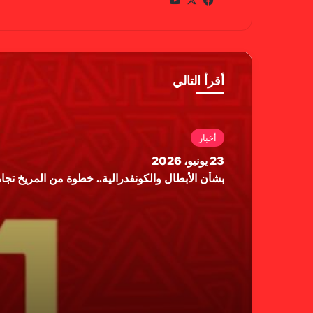
في
X
يوتي
سب
وب
وك
أقرأ التالي
أخبار
23 يونيو، 2026
بشأن الأبطال والكونفدرالية.. خطوة من المريخ تجاه