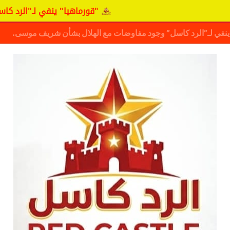
"قورماهيا" ينفي لـ"الرد كاسل" وجود م
ف حقيقة مفاوضات نجم المريخ