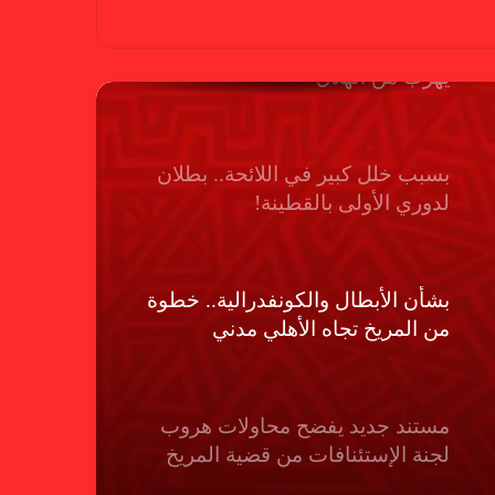
بسبب “الصفر الدولي” .. ريجيكامب
يهرب من الهلال
بسبب خلل كبير في اللائحة.. بطلان
لدوري الأولى بالقطينة!
بشأن الأبطال والكونفدرالية.. خطوة
من المريخ تجاه الأهلي مدني
مستند جديد يفضح محاولات هروب
لجنة الإستئنافات من قضية المريخ