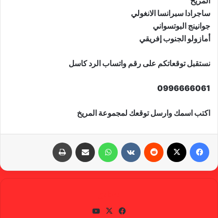
المريخ
ساجرادا سبرانسا الانغولي
جوانينج البوتسواني
أمازولو الجنوب إفريقي
نستقبل توقعاتكم على رقم واتساب الرد كاسل
0996666061
اكتب اسمك وارسل توقعك لمجموعة المريخ
فيسبوك
X
‏Reddit
‏VKontakte
واتساب
مشاركة عبر البريد
طباعة
gabra
في
X
يوتي