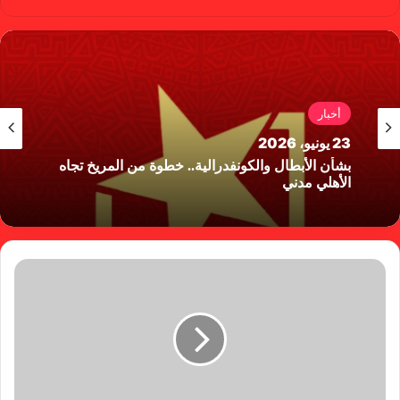
سب
وب
وك
أخبار
23 يونيو، 2026
بشأن الأبطال والكونفدرالية.. خطوة من المريخ تجاه
الأهلي مدني