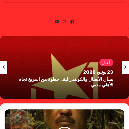
gabra
في
X
يوتي
سب
وب
وك
أخبار
23 يونيو، 2026
بشأن الأبطال والكونفدرالية.. خطوة من المريخ تجاه
الأهلي مدني