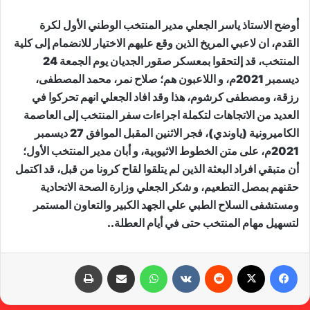
أوضح الاستاذ ياسر الجعلي مدير المنتخب الوطني الأول لكرة
القدم، ان لاعبي المريخ الذين وقع عليهم الاختيار للانضمام إلى كلية
المنتخب، قد إلتحقوا بمعسكر صقور الجديان يوم الجمعة 24
ديسمبر 2021م، و اللاعبون هم؛ صلاح نمر، محمد المصطفى،
رزقة، ومصطفى كرشوم، هذا وقد افاد الجعلي انهم تحركوا في
العديد من الاتجاهات لتكملة اجراءات سفر المنتخب إلى العاصمة
الكاميرونية (ياوندي)، فجر الاثنين المقبل الموافق 27 ديسمبر
2021م، على متن الخطوط الاثيوبية، و أبان مدير المنتخب الأول؛
أن متبقي افراد البعثة الذين لم يتلقوا لقاح كرونا من قبل، قد اكتمل
حقنهم بمصل التطعيم، و شكر الجعلي وزارة الصحة الاتحادية
ومستشفى السلاح الطبي علي الجهد الكبير والتعاون المستمر
لتسهيل مهام المنتخب حتى في أيام العطلة..
فيسبوك
X
‏Reddit
‏VKontakte
واتساب
مشاركة عبر البريد
طباعة