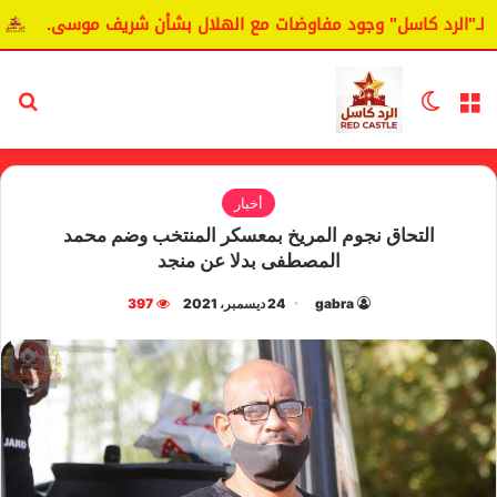
لرد كاسل" وجود مفاوضات مع الهلال بشأن شريف موسى.
اليانغ
القائمة
الوضع المظلم
بح
أخبار
التحاق نجوم المريخ بمعسكر المنتخب وضم محمد
المصطفى بدلا عن منجد
gabra
24 ديسمبر، 2021
397