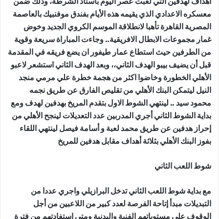
أهداف لهدفين التي لعبت عصر اليوم باستاد الشرطة، وذلك ضمن
معسكره الاعدادي الذي يقيمه هذه الأيام بفندق موفنبيك بالعاصمة
المصرية القاهرة تأهبا لانطلاقة الموسم الكروي الجديد وخوض
غمار مجموعات الابطال الافريقية.. وجاءت المباراة سريعة وقوية
من الطرفين حيث استطاع عمار طيفور ان يضع فريقه في المقدمة
قبل أن يضيف بيبو الهدف الثاني،، وبعد الهدف الثاني استشعر لاعبو
الأهلي الخطورة وخاضوا اكثر من هجمة خطرة علي مرمي منجد
النيل ليتمكن البنك الأهلي من تقليص الفارق عن طريق نجمه
محمود سيد .. لينتهي الشوط الاول بتقدم المريخ بهدفين لهدف ومع
بداية الشوط الثاني أجري المدربين عدد التعديلات لينجح الأهلي من
إحراز هدفين عن طريق محمد لعبة و أسامة فيصل لينتهي اللقاء
بفوز البنك الأهلي بثلاثة أهداف مقابل هدفين للمريخ
شوط اللعب الثاني
مع بداية شوط اللعب الثاني تدخل البرازيلي واجري عددا من
التبديلات مبدأ إتاحة الفرصة لعدد كبير من اللاعبين من أجل
الوقوف علي مستوياتهم الفنية والبدنية ومتي استفادتهم من فترة