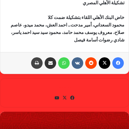
تشكيلة الأهلي المصري
خاض البنك الأهلي اللقاء بتشكيلة ضمت كلا
محمود السعداني، أمير مدحت.. احمد العش، محمد ميدو، عاصم
صلاح، معروف يوسف محمد حامد، محمود سيد سيد احمد ياسر،
شادي رضوات أسامة فيصل
فيسبوك
X
‏Reddit
‏VKontakte
واتساب
مشاركة عبر البريد
طباعة
gabra
في
X
يوتي
سب
وب
وك