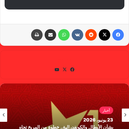
فيسبوك
X
‏Reddit
‏VKontakte
واتساب
مشاركة عبر البريد
طباعة
gabra
في
X
يوتي
سب
وب
وك
أخبار
23 يونيو، 2026
بشأن الأبطال والكونفدرالية.. خطوة من المريخ تجاه