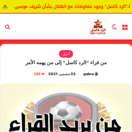
لرد كاسل" وجود مفاوضات مع الهلال بشأن شريف موسى.
اليانغ
القائمة
الوضع المظلم
بح
أخبار
من قراء “الرد كاسل” إلى من يهمه الأمر
gabra
23 ديسمبر، 2021
135