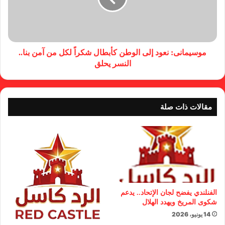
موسيمانى: نعود إلى الوطن كأبطال شكراً لكل من آمن بنا..
النسر يحلق
مقالات ذات صلة
الفنلندي يفضح لجان الإتحاد.. يدعم
شكوى المريخ ويهدد الهلال
14 يونيو، 2026