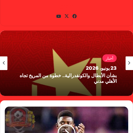
gabra
في
X
يوتي
سب
وب
وك
أخبار
23 يونيو، 2026
بشأن الأبطال والكونفدرالية.. خطوة من المريخ تجاه
الأهلي مدني