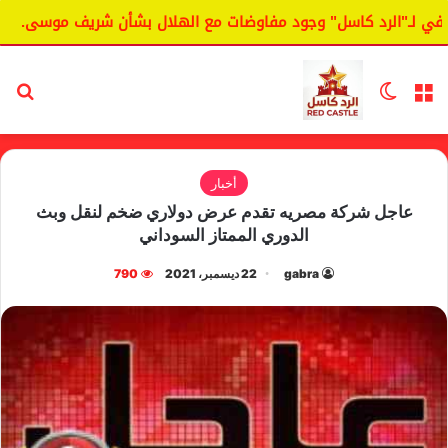
لـ"الرد كاسل" وجود مفاوضات مع الهلال بشأن شريف موسى.
ال
القائمة
الوضع المظلم
بح
أخبار
عاجل شركة مصريه تقدم عرض دولاري ضخم لنقل وبث
الدوري الممتاز السوداني
gabra
22 ديسمبر، 2021
790