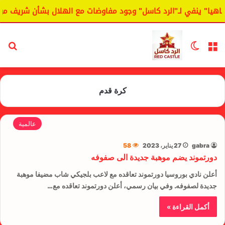
اهيا" ينفي لـ"الرد كاسل" وجود مفاوضات مع الهلال بشأن شريف مو
القائمة
الوضع المظلم
بح
كرة قدم
عالمية
gabra
27 يناير، 2023
58
دورتموند يضم موهبة جديدة الى صفوفه
أعلن نادي ​بوروسيا دورتموند​ تعاقده مع لاعب بلجيكي شاب مضيفا موهبة
جديدة لصفوفه. وفي بيان رسمي، أعلن دورتموند تعاقده مع…
أكمل القراءة »