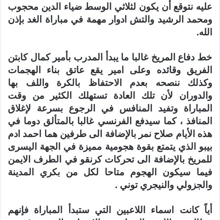
عليه نتوقع أن يكون لثلاثي الوسط ضياء الدين محجوب
ومحمد الرشيد والتش ادوار مهمة في مباراة الغد بإذن
الله.
خط دفاع المريخ غالبا ما يبدأ المدرب بأمير كمال كابتن
الفريق وقائده وعلى امير يقع عاتق بناء الهجمات
وكذلك ننصحه بعدم الاحتفاظ بالكرة واللف بها
والدوران لأن تلك العادة تستهلك الكثير من وقت
المباراة وتفيد المنافس في الرجوع بسرعة لإغلاق
المنافذ ، كما سيدفع الفرنسي غالبا بالمتألق دوما في
هذه الأيام صلاح نمر بالإضافة الى طرفين هما احمد ادم
بيبو الذي يتمتع بقوة هجومية مميزة في الجهة اليسرى
للمريخ بالإضافة الى تحركات كرنقو في الطرف الايمن
فيما سيكون الهجوم متاحا لكل من بكري المدينة
والجزولي والنيجري توني .
أياً كانت اسماء اللاعبين التي ستبدأ المباراة فإنهم