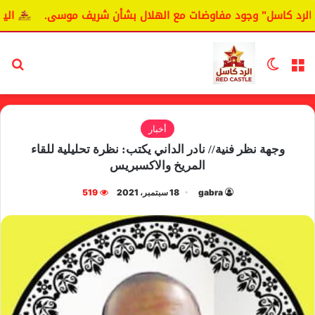
كاسل" وجود مفاوضات مع الهلال بشأن شريف موسى.
اليانغا يك
القائمة
الوضع المظلم
بح
أخبار
وجهة نظر فنية// نادر الداني يكتب: نظرة تحليلية للقاء
المريخ والاكسبريس
gabra
18 سبتمبر، 2021
519