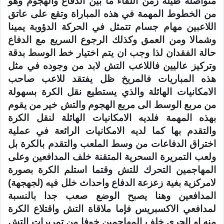
متواصلة طيلة زمن اللقاء ما بين الدفاع والهجوم وهو
من الخطوط المهمة في هذه المباراة وتقع على عاتق
اللاعبين مهام جسام تتمثل في الحركة الدؤوبة يمينا
وشمالا ومن العمق وكذلك الرجوع السريع مع الدفاع
حالة الفقدان لذا وجب ان يتم اختيار خط الوسط بدقة
وتركيز عاليين فاللاعب التش لابد من وجوده في مثل
هذه المباريات فالمريخ ظل يفتقد للاعب صاحب
الامكانيات الهائلة والذي يستطيع نقل الكرة بسهولة
من مربع الوسط الى مربع الهجوم والتش خير من يقوم
بهذه المهمة فلديه الامكانيات الهائلة لنقل الكرة
والتقدم بها كما لديه الامكانيات الرائعة في عملية
اختراق الدفاعات من وسط الملعب والتقدم بالكرة بل
ولعب التمريرة السحرية المتقنة خلف المدافعين وعلى
المهاجمين التحرك للتش وقتما استلم الكرة بصورة
لامركزية بغية زعزعة الدفاع واحداث خلل فيه (لجهجهة)
المدافعين وهنا يصبح الوضع صعب جدا بالنسبة
لمدافعي الاكسبريس فإما ملاقاة التش واقتلاع الكرة
منه او الجري خلف المهاجمين خوفا من تمريرات التش