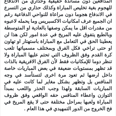
المدافعين دون مساندة حقيقية وحذاري من الاندفاع
للهجوم بغية تخليص المباراة وكذلك حذاري من التسرع
في الاندفاع هجوما دون مراعاة للنواحي الدفاعية رغم
ان الجميع عرف امكانيات الاكسبريس وما يحمله لاعبوه
من مقدرات اقل ما يمكن وصفها بالعادية او المتوسطة
وبالطبع يتفوق عليه المريخ في عدة امور لكن هذا لن
يعطينا الحق في التعامل مع المباراة باستهتار او تهاون
او حتى تراخي فكل الفرق وبمختلف مسمياتها تلعب
كرة القدم وفق الظروف التي تحتم عليها المباراة ولا
تنظر دوما للإمكانيات فقط لأن الفرق الافريقية بالذات
قد تظهر بمستويات ضعيفة في بعض المباريات خاصة
داخل ارضها ثم تعود مرة اخرى لتستأسد في وجه
المنافس بل وتظهر بشكل مغاير لما كانت عليه في
المباريات السابقة ولهذا وجب الحذر واللعب بمبدأ
التوازن واعطاء المنافس حقه الواقعي وفق ظروف
المباراة ولعبها بمراحل مختلفة حتى لا يقع المريخ في
فخ الخروج من الدور التمهيدي في هذا العام .