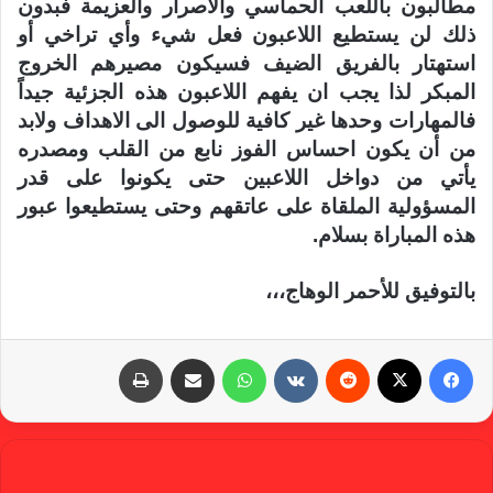
مطالبون باللعب الحماسي والاصرار والعزيمة فبدون
ذلك لن يستطيع اللاعبون فعل شيء وأي تراخي أو
استهتار بالفريق الضيف فسيكون مصيرهم الخروج
المبكر لذا يجب ان يفهم اللاعبون هذه الجزئية جيداً
فالمهارات وحدها غير كافية للوصول الى الاهداف ولابد
من أن يكون احساس الفوز نابع من القلب ومصدره
يأتي من دواخل اللاعبين حتى يكونوا على قدر
المسؤولية الملقاة على عاتقهم وحتى يستطيعوا عبور
هذه المباراة بسلام.
بالتوفيق للأحمر الوهاج،،،
فيسبوك
X
‏Reddit
‏VKontakte
واتساب
مشاركة عبر البريد
طباعة
gabra