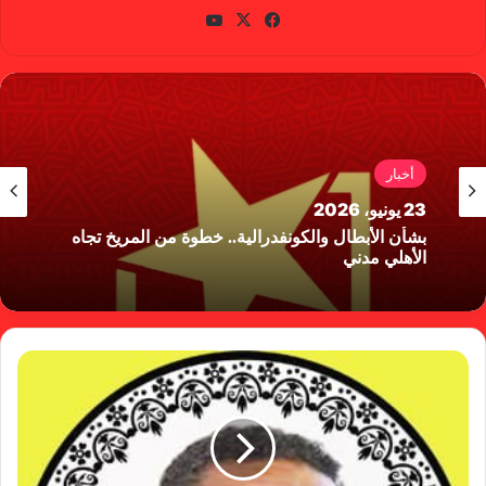
في
X
يوتي
سب
وب
وك
أخبار
23 يونيو، 2026
بشأن الأبطال والكونفدرالية.. خطوة من المريخ تجاه
الأهلي مدني