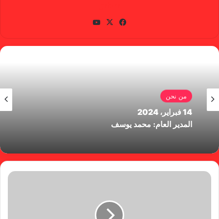
gabra
في
X
يوتي
سب
وب
وك
من نحن
14 فبراير، 2024
المدير العام: محمد يوسف