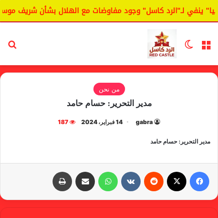
ا" ينفي لـ"الرد كاسل" وجود مفاوضات مع الهلال بشأن شريف موسى
القائمة
الوضع المظلم
بح
من نحن
مدير التحرير: حسام حامد
gabra
14 فبراير، 2024
187
مدير التحرير: حسام حامد
فيسبوك
X
‏Reddit
‏VKontakte
واتساب
مشاركة عبر البريد
طباعة